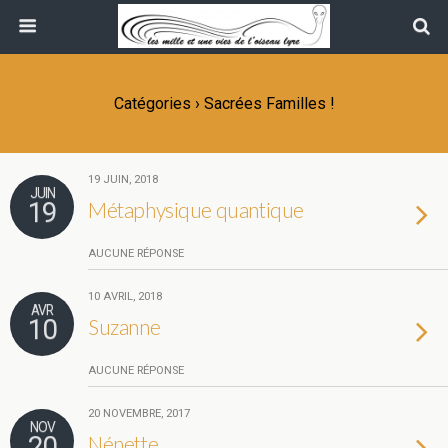
Catégories ›
Sacrées Familles !
19 JUIN, 2018
JUIN
19
Métaphysique quantique
AUCUNE RÉPONSE
10 AVRIL, 2018
AVR
10
Suzanne
AUCUNE RÉPONSE
20 NOVEMBRE, 2017
NOV
20
Nénette